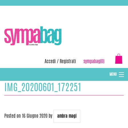
Skip
ASSISTENZA:
+39 388 3727381
EMAIL:
info@sympabag.it
to
content
Accedi
/
Registrati
sympabag(0)
MENU
IMG_20200601_172251
CAPPELLI INVERNALI DONNA
CAPPELLI INVERNALI BAMBINI
ABBIGLIAMENTO DONNA
Posted on
16 Giugno 2020
by
ambra magi
BORSE MARE E POCHETTES