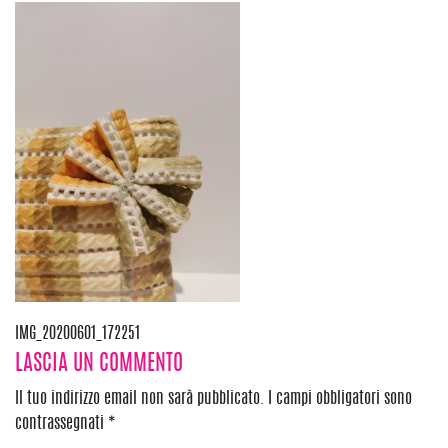
Navigazione
IMG_20200601_172251
LASCIA UN COMMENTO
articoli
Il tuo indirizzo email non sarà pubblicato.
I campi obbligatori sono
contrassegnati
*