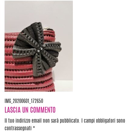
Navigazione
IMG_20200601_172650
LASCIA UN COMMENTO
articoli
Il tuo indirizzo email non sarà pubblicato.
I campi obbligatori sono
contrassegnati
*