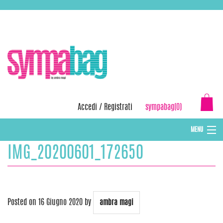
Skip
ASSISTENZA:
+39 388 3727381
EMAIL:
info@sympabag.it
to
content
Accedi
/
Registrati
sympabag(0)
MENU
IMG_20200601_172650
CAPPELLI INVERNALI DONNA
CAPPELLI INVERNALI BAMBINI
ABBIGLIAMENTO DONNA
Posted on
16 Giugno 2020
by
ambra magi
BORSE MARE E POCHETTES