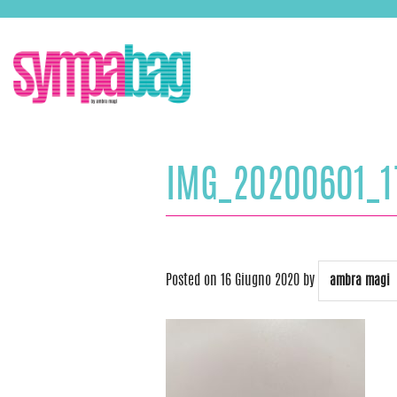
Skip
ASSISTENZA:
+39 388 3727381
EMAIL:
info@sympabag.it
to
content
IMG_20200601_1
Posted on
16 Giugno 2020
by
ambra magi