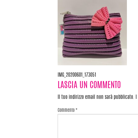
IMG_20200601_173051
Navigazione
LASCIA UN COMMENTO
articoli
Il tuo indirizzo email non sarà pubblicato.
I
Commento
*