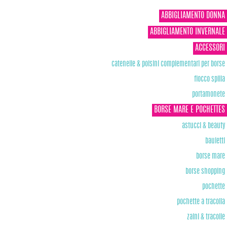
ABBIGLIAMENTO DONNA
ABBIGLIAMENTO INVERNALE
ACCESSORI
catenelle & polsini complementari per borse
fiocco spilla
portamonete
BORSE MARE E POCHETTES
astucci & beauty
bauletti
borse mare
borse shopping
pochette
pochette a tracolla
zaini & tracolle