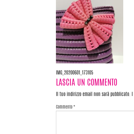
IMG_20200601_173105
Navigazione
LASCIA UN COMMENTO
articoli
Il tuo indirizzo email non sarà pubblicato.
I
Commento
*