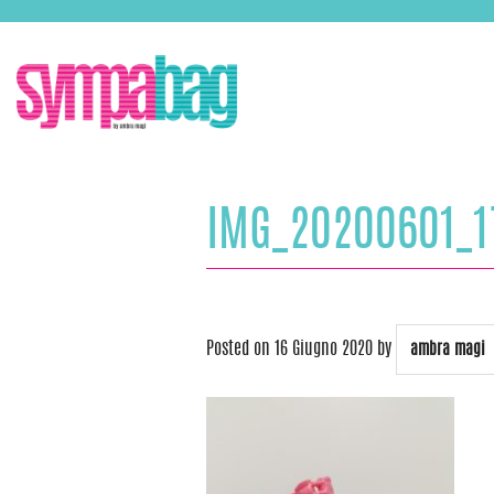
Skip
ASSISTENZA:
+39 388 3727381
EMAIL:
info@sympabag.it
to
content
IMG_20200601_1
Posted on
16 Giugno 2020
by
ambra magi