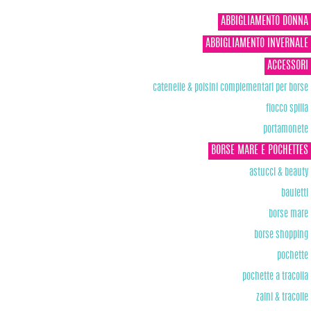
ABBIGLIAMENTO DONNA
ABBIGLIAMENTO INVERNALE
ACCESSORI
catenelle & polsini complementari per borse
fiocco spilla
portamonete
BORSE MARE E POCHETTES
astucci & beauty
bauletti
borse mare
borse shopping
pochette
pochette a tracolla
zaini & tracolle