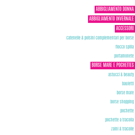
ABBIGLIAMENTO DONNA
ABBIGLIAMENTO INVERNALE
ACCESSORI
catenelle & polsini complementari per borse
fiocco spilla
portamonete
BORSE MARE E POCHETTES
astucci & beauty
bauletti
borse mare
borse shopping
pochette
pochette a tracolla
zaini & tracolle