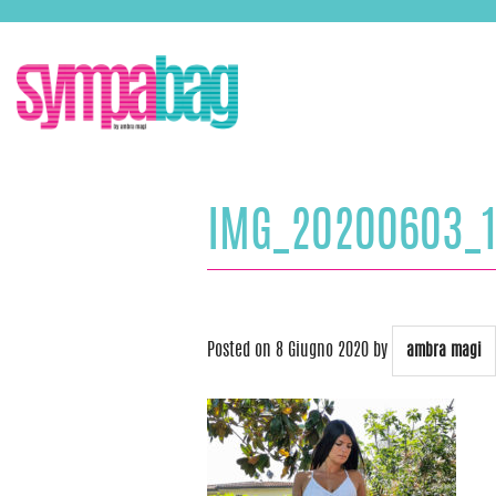
Skip
ASSISTENZA:
+39 388 3727381
EMAIL:
info@sympabag.it
to
content
IMG_20200603_
Posted on
8 Giugno 2020
by
ambra magi