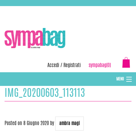
Skip
ASSISTENZA:
+39 388 3727381
EMAIL:
info@sympabag.it
to
content
Accedi
/
Registrati
sympabag(0)
MENU
IMG_20200603_113113
CAPPELLI INVERNALI DONNA
CAPPELLI INVERNALI BAMBINI
ABBIGLIAMENTO DONNA
Posted on
8 Giugno 2020
by
ambra magi
BORSE MARE E POCHETTES