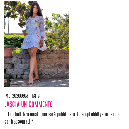
Navigazione
IMG_20200603_113113
LASCIA UN COMMENTO
articoli
Il tuo indirizzo email non sarà pubblicato.
I campi obbligatori sono
contrassegnati
*