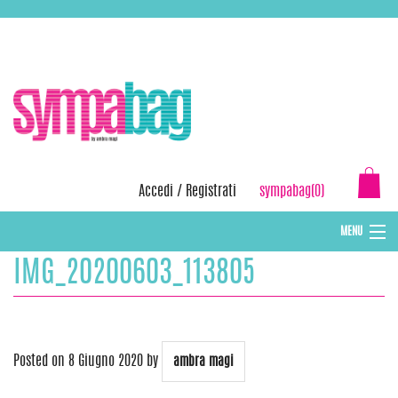
Skip
ASSISTENZA:
+39 388 3727381
EMAIL:
info@sympabag.it
to
content
Accedi
/
Registrati
sympabag(0)
MENU
IMG_20200603_113805
CAPPELLI INVERNALI DONNA
CAPPELLI INVERNALI BAMBINI
ABBIGLIAMENTO DONNA
Posted on
8 Giugno 2020
by
ambra magi
BORSE MARE E POCHETTES