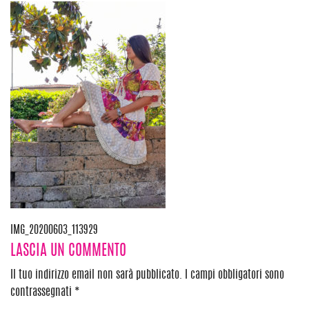
Navigazione
IMG_20200603_113929
LASCIA UN COMMENTO
articoli
Il tuo indirizzo email non sarà pubblicato.
I campi obbligatori sono
contrassegnati
*