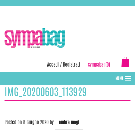
Skip
ASSISTENZA:
+39 388 3727381
EMAIL:
info@sympabag.it
to
content
Accedi
/
Registrati
sympabag(0)
MENU
IMG_20200603_113929
CAPPELLI INVERNALI DONNA
CAPPELLI INVERNALI BAMBINI
ABBIGLIAMENTO DONNA
Posted on
8 Giugno 2020
by
ambra magi
BORSE MARE E POCHETTES