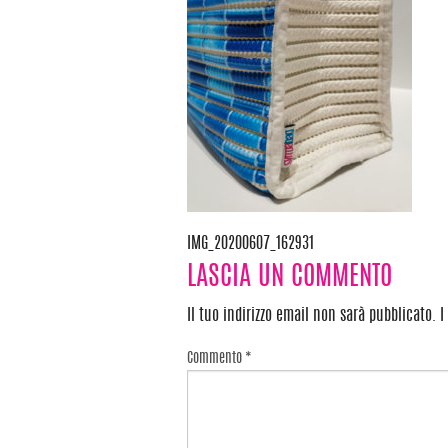
IMG_20200607_162931
Navigazione
LASCIA UN COMMENTO
articoli
Il tuo indirizzo email non sarà pubblicato.
I
Commento
*