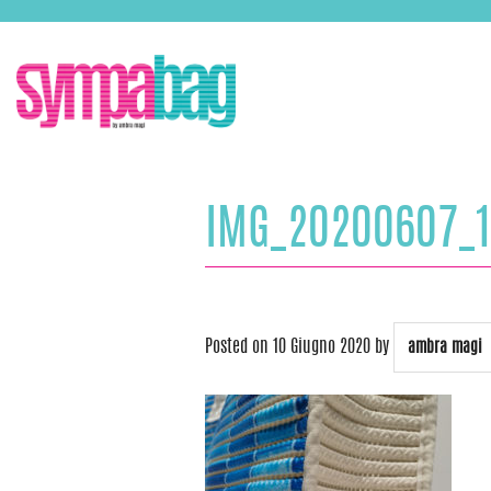
Skip
ASSISTENZA:
+39 388 3727381
EMAIL:
info@sympabag.it
to
content
IMG_20200607_1
Posted on
10 Giugno 2020
by
ambra magi