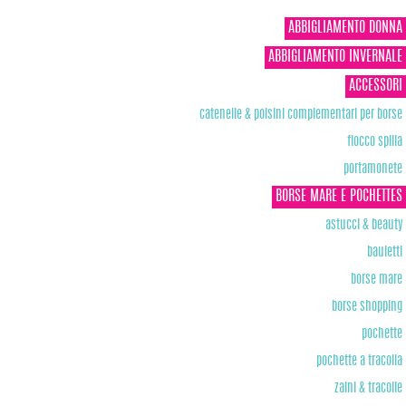
ABBIGLIAMENTO DONNA
ABBIGLIAMENTO INVERNALE
ACCESSORI
catenelle & polsini complementari per borse
fiocco spilla
portamonete
BORSE MARE E POCHETTES
astucci & beauty
bauletti
borse mare
borse shopping
pochette
pochette a tracolla
zaini & tracolle