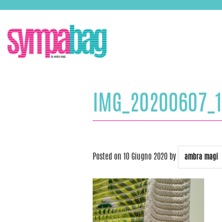
Skip
ASSISTENZA:
+39 388 3727381
EMAIL:
info@sympabag.it
to
content
IMG_20200607_
Posted on
10 Giugno 2020
by
ambra magi