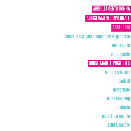
ABBIGLIAMENTO DONNA
ABBIGLIAMENTO INVERNALE
ACCESSORI
catenelle & polsini complementari per borse
fiocco spilla
portamonete
BORSE MARE E POCHETTES
astucci & beauty
bauletti
borse mare
borse shopping
pochette
pochette a tracolla
zaini & tracolle