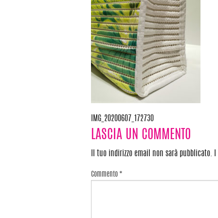
IMG_20200607_172730
Navigazione
LASCIA UN COMMENTO
articoli
Il tuo indirizzo email non sarà pubblicato.
I
Commento
*