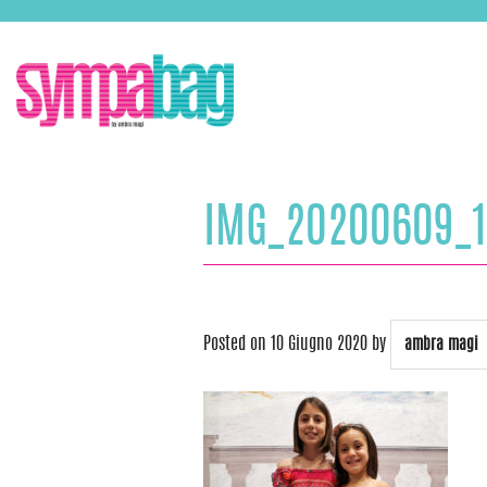
Skip
ASSISTENZA:
+39 388 3727381
EMAIL:
info@sympabag.it
to
content
IMG_20200609_
Posted on
10 Giugno 2020
by
ambra magi