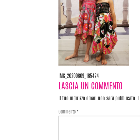
IMG_20200609_165424
Navigazione
LASCIA UN COMMENTO
articoli
Il tuo indirizzo email non sarà pubblicato.
I
Commento
*