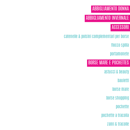
ABBIGLIAMENTO DONNA
ABBIGLIAMENTO INVERNALE
ACCESSORI
catenelle & polsini complementari per borse
fiocco spilla
portamonete
BORSE MARE E POCHETTES
astucci & beauty
bauletti
borse mare
borse shopping
pochette
pochette a tracolla
zaini & tracolle