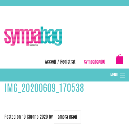
Skip
ASSISTENZA:
+39 388 3727381
EMAIL:
info@sympabag.it
to
content
Accedi
/
Registrati
sympabag(0)
MENU
IMG_20200609_170538
CAPPELLI INVERNALI DONNA
CAPPELLI INVERNALI BAMBINI
ABBIGLIAMENTO DONNA
Posted on
10 Giugno 2020
by
ambra magi
BORSE MARE E POCHETTES