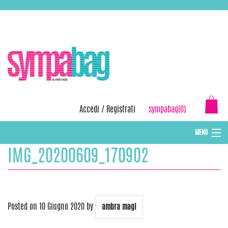
Skip
ASSISTENZA:
+39 388 3727381
EMAIL:
info@sympabag.it
to
content
Accedi
/
Registrati
sympabag(0)
MENU
IMG_20200609_170902
CAPPELLI INVERNALI DONNA
CAPPELLI INVERNALI BAMBINI
ABBIGLIAMENTO DONNA
Posted on
10 Giugno 2020
by
ambra magi
BORSE MARE E POCHETTES