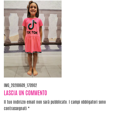
Navigazione
IMG_20200609_170902
LASCIA UN COMMENTO
articoli
Il tuo indirizzo email non sarà pubblicato.
I campi obbligatori sono
contrassegnati
*