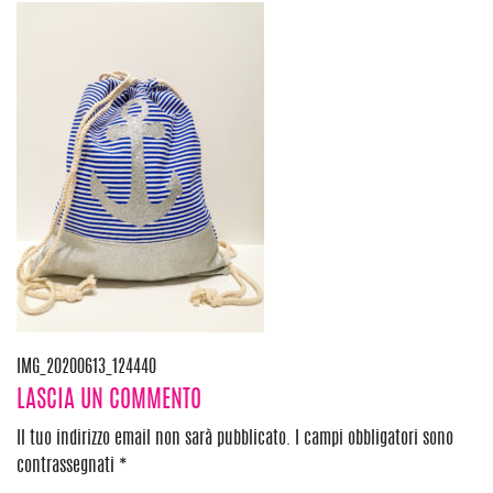
Navigazione
IMG_20200613_124440
LASCIA UN COMMENTO
articoli
Il tuo indirizzo email non sarà pubblicato.
I campi obbligatori sono
contrassegnati
*