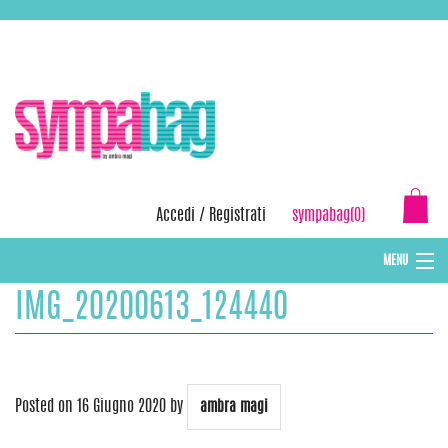
Skip
ASSISTENZA:
+39 388 3727381
EMAIL:
info@sympabag.it
to
content
Accedi
/
Registrati
sympabag(0)
MENU
IMG_20200613_124440
CAPPELLI INVERNALI DONNA
CAPPELLI INVERNALI BAMBINI
ABBIGLIAMENTO DONNA
Posted on
16 Giugno 2020
by
ambra magi
BORSE MARE E POCHETTES