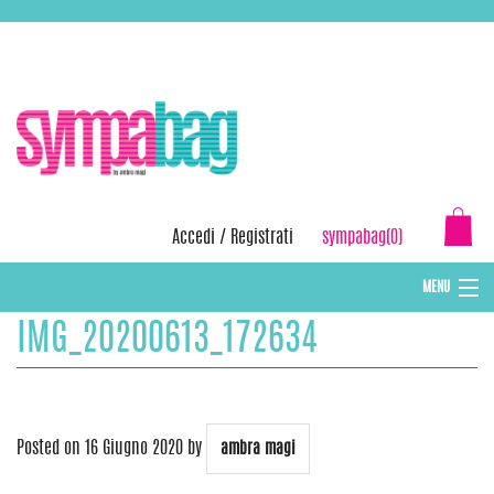
Skip
ASSISTENZA:
+39 388 3727381
EMAIL:
info@sympabag.it
to
content
Accedi
/
Registrati
sympabag(0)
MENU
IMG_20200613_172634
CAPPELLI INVERNALI DONNA
CAPPELLI INVERNALI BAMBINI
ABBIGLIAMENTO DONNA
Posted on
16 Giugno 2020
by
ambra magi
BORSE MARE E POCHETTES