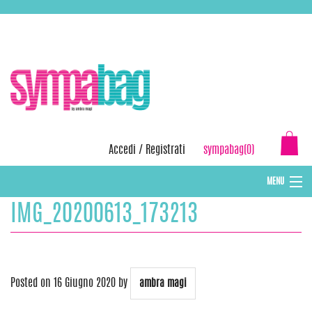
Skip
ASSISTENZA:
+39 388 3727381
EMAIL:
info@sympabag.it
to
content
Accedi
/
Registrati
sympabag(0)
MENU
IMG_20200613_173213
CAPPELLI INVERNALI DONNA
CAPPELLI INVERNALI BAMBINI
ABBIGLIAMENTO DONNA
Posted on
16 Giugno 2020
by
ambra magi
BORSE MARE E POCHETTES