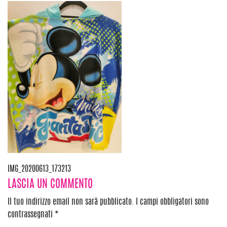
Navigazione
IMG_20200613_173213
LASCIA UN COMMENTO
articoli
Il tuo indirizzo email non sarà pubblicato.
I campi obbligatori sono
contrassegnati
*