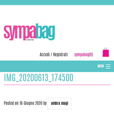
Skip
ASSISTENZA:
+39 388 3727381
EMAIL:
info@sympabag.it
to
content
Accedi
/
Registrati
sympabag(0)
MENU
IMG_20200613_174500
CAPPELLI INVERNALI DONNA
CAPPELLI INVERNALI BAMBINI
ABBIGLIAMENTO DONNA
Posted on
16 Giugno 2020
by
ambra magi
BORSE MARE E POCHETTES