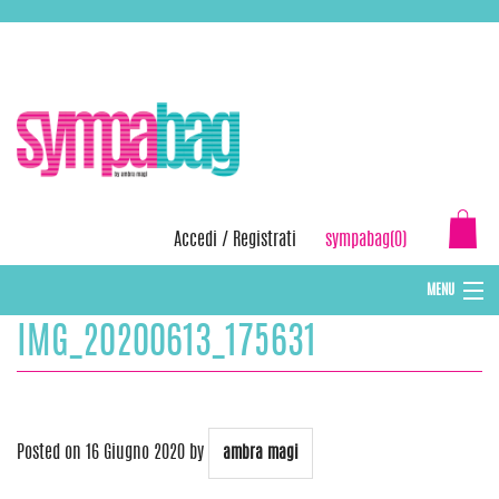
Skip
ASSISTENZA:
+39 388 3727381
EMAIL:
info@sympabag.it
to
content
Accedi
/
Registrati
sympabag(0)
MENU
IMG_20200613_175631
CAPPELLI INVERNALI DONNA
CAPPELLI INVERNALI BAMBINI
ABBIGLIAMENTO DONNA
Posted on
16 Giugno 2020
by
ambra magi
BORSE MARE E POCHETTES