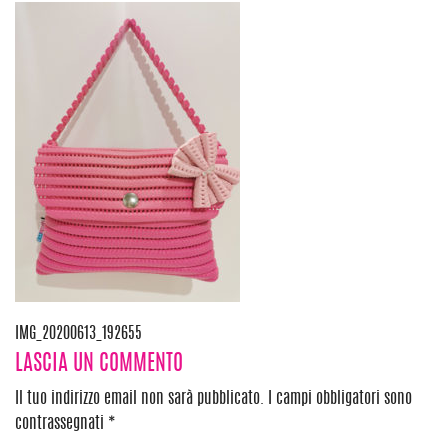
Navigazione
IMG_20200613_192655
LASCIA UN COMMENTO
articoli
Il tuo indirizzo email non sarà pubblicato.
I campi obbligatori sono
contrassegnati
*