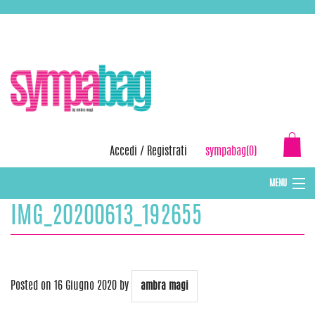
Skip
ASSISTENZA:
+39 388 3727381
EMAIL:
info@sympabag.it
to
content
Accedi
/
Registrati
sympabag(0)
MENU
IMG_20200613_192655
CAPPELLI INVERNALI DONNA
CAPPELLI INVERNALI BAMBINI
ABBIGLIAMENTO DONNA
Posted on
16 Giugno 2020
by
ambra magi
BORSE MARE E POCHETTES