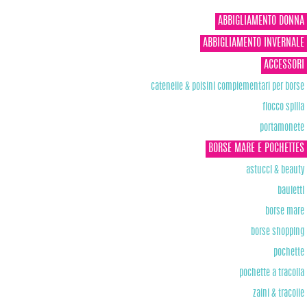
ABBIGLIAMENTO DONNA
ABBIGLIAMENTO INVERNALE
ACCESSORI
catenelle & polsini complementari per borse
fiocco spilla
portamonete
BORSE MARE E POCHETTES
astucci & beauty
bauletti
borse mare
borse shopping
pochette
pochette a tracolla
zaini & tracolle