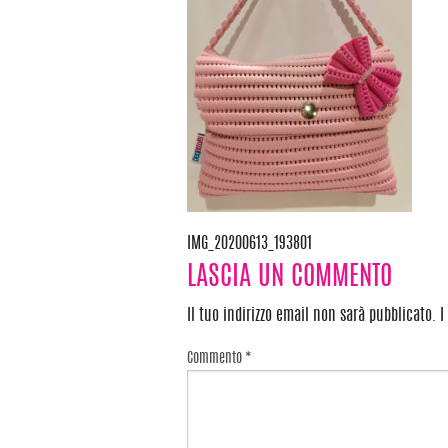
IMG_20200613_193801
Navigazione
LASCIA UN COMMENTO
articoli
Il tuo indirizzo email non sarà pubblicato.
I
Commento
*