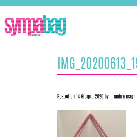
Skip
ASSISTENZA:
+39 388 3727381
EMAIL:
info@sympabag.it
to
content
IMG_20200613_1
Posted on
14 Giugno 2020
by
ambra magi