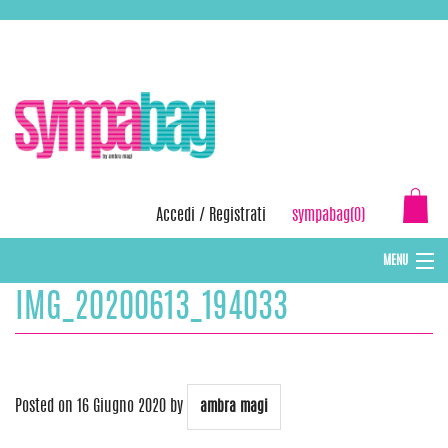
Skip
ASSISTENZA:
+39 388 3727381
EMAIL:
info@sympabag.it
to
content
Accedi
/
Registrati
sympabag(0)
MENU
IMG_20200613_194033
CAPPELLI INVERNALI DONNA
CAPPELLI INVERNALI BAMBINI
ABBIGLIAMENTO DONNA
Posted on
16 Giugno 2020
by
ambra magi
BORSE MARE E POCHETTES