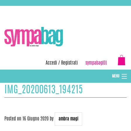
Skip
ASSISTENZA:
+39 388 3727381
EMAIL:
info@sympabag.it
to
content
Accedi
/
Registrati
sympabag(0)
MENU
IMG_20200613_194215
CAPPELLI INVERNALI DONNA
CAPPELLI INVERNALI BAMBINI
ABBIGLIAMENTO DONNA
Posted on
16 Giugno 2020
by
ambra magi
BORSE MARE E POCHETTES