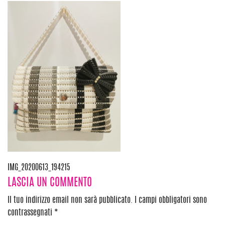
Navigazione
IMG_20200613_194215
LASCIA UN COMMENTO
articoli
Il tuo indirizzo email non sarà pubblicato.
I campi obbligatori sono
contrassegnati
*