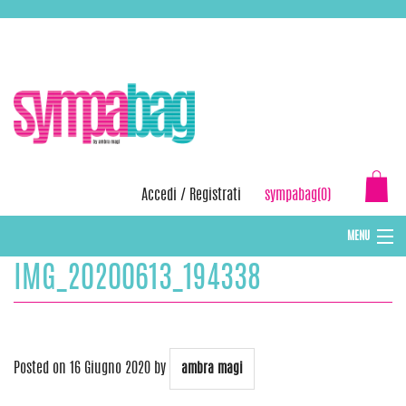
Skip
ASSISTENZA:
+39 388 3727381
EMAIL:
info@sympabag.it
to
content
Accedi
/
Registrati
sympabag(0)
MENU
IMG_20200613_194338
CAPPELLI INVERNALI DONNA
CAPPELLI INVERNALI BAMBINI
ABBIGLIAMENTO DONNA
Posted on
16 Giugno 2020
by
ambra magi
BORSE MARE E POCHETTES