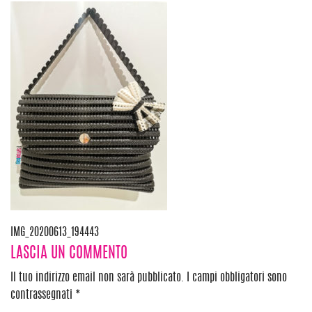
Navigazione
IMG_20200613_194443
LASCIA UN COMMENTO
articoli
Il tuo indirizzo email non sarà pubblicato.
I campi obbligatori sono
contrassegnati
*