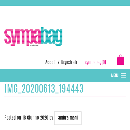
Skip
ASSISTENZA:
+39 388 3727381
EMAIL:
info@sympabag.it
to
content
Accedi
/
Registrati
sympabag(0)
MENU
IMG_20200613_194443
CAPPELLI INVERNALI DONNA
CAPPELLI INVERNALI BAMBINI
ABBIGLIAMENTO DONNA
Posted on
16 Giugno 2020
by
ambra magi
BORSE MARE E POCHETTES