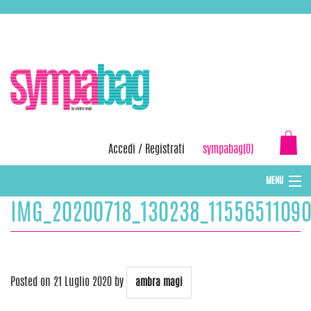
Skip
ASSISTENZA:
+39 388 3727381
EMAIL:
info@sympabag.it
to
content
Accedi
/
Registrati
sympabag(0)
MENU
IMG_20200718_130238_1155651109
CAPPELLI INVERNALI DONNA
CAPPELLI INVERNALI BAMBINI
ABBIGLIAMENTO DONNA
Posted on
21 Luglio 2020
by
ambra magi
BORSE MARE E POCHETTES