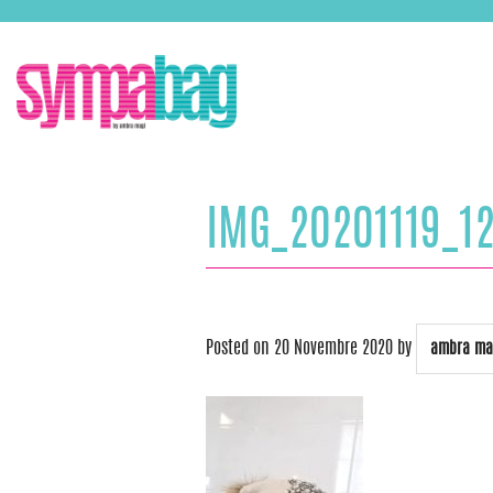
Skip
ASSISTENZA:
+39 388 3727381
EMAIL:
info@sympabag.it
to
content
IMG_20201119_1
Posted on
20 Novembre 2020
by
ambra ma