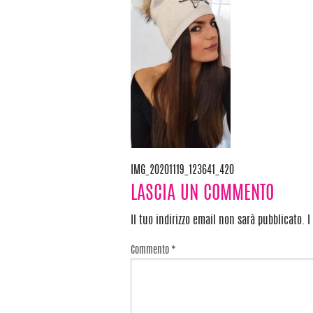
IMG_20201119_123641_420
Navigazione
LASCIA UN COMMENTO
articoli
Il tuo indirizzo email non sarà pubblicato.
I
Commento
*