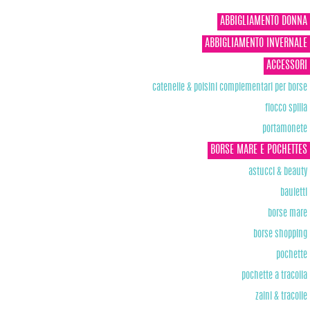
ABBIGLIAMENTO DONNA
ABBIGLIAMENTO INVERNALE
ACCESSORI
catenelle & polsini complementari per borse
fiocco spilla
portamonete
BORSE MARE E POCHETTES
astucci & beauty
bauletti
borse mare
borse shopping
pochette
pochette a tracolla
zaini & tracolle