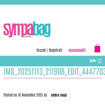
Skip
ASSISTENZA:
+39 388 3727381
EMAIL:
info@sympabag.it
to
content
Accedi
/
Registrati
sympabag(0)
MENU
IMG_20251113_211906_EDIT_444770
CAPPELLI INVERNALI DONNA
CAPPELLI INVERNALI BAMBINI
ABBIGLIAMENTO DONNA
Posted on
16 Novembre 2025
by
ambra magi
BORSE MARE E POCHETTES