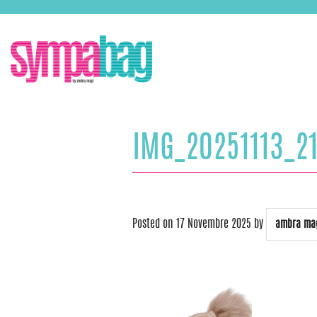
Skip
ASSISTENZA:
+39 388 3727381
EMAIL:
info@sympabag.it
to
content
IMG_20251113_2
Posted on
17 Novembre 2025
by
ambra ma