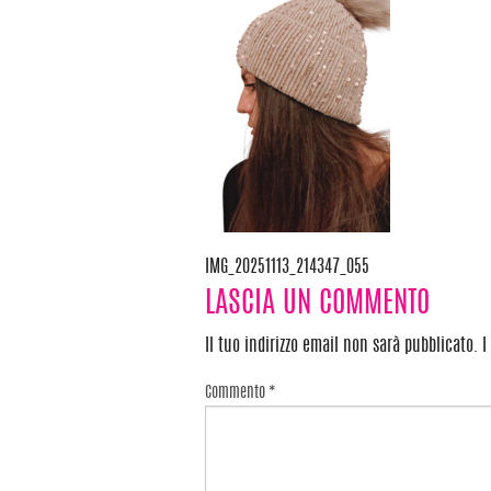
IMG_20251113_214347_055
Navigazione
LASCIA UN COMMENTO
articoli
Il tuo indirizzo email non sarà pubblicato.
I
Commento
*