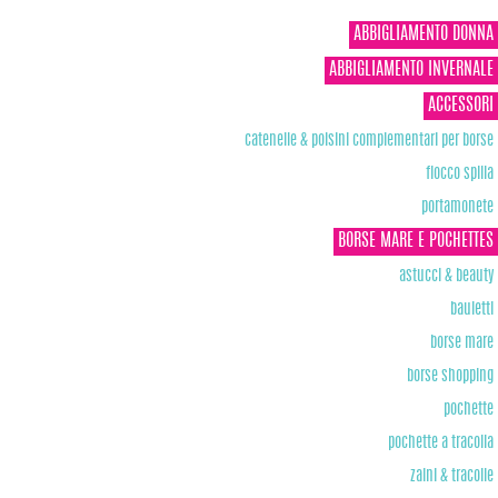
ABBIGLIAMENTO DONNA
ABBIGLIAMENTO INVERNALE
ACCESSORI
catenelle & polsini complementari per borse
fiocco spilla
portamonete
BORSE MARE E POCHETTES
astucci & beauty
bauletti
borse mare
borse shopping
pochette
pochette a tracolla
zaini & tracolle