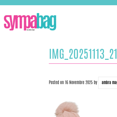
Skip
ASSISTENZA:
+39 388 3727381
EMAIL:
info@sympabag.it
to
content
IMG_20251113_2
Posted on
16 Novembre 2025
by
ambra ma