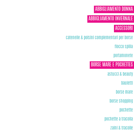
ABBIGLIAMENTO DONNA
ABBIGLIAMENTO INVERNALE
ACCESSORI
catenelle & polsini complementari per borse
fiocco spilla
portamonete
BORSE MARE E POCHETTES
astucci & beauty
bauletti
borse mare
borse shopping
pochette
pochette a tracolla
zaini & tracolle