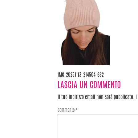
IMG_20251113_214504_682
Navigazione
LASCIA UN COMMENTO
articoli
Il tuo indirizzo email non sarà pubblicato.
I
Commento
*