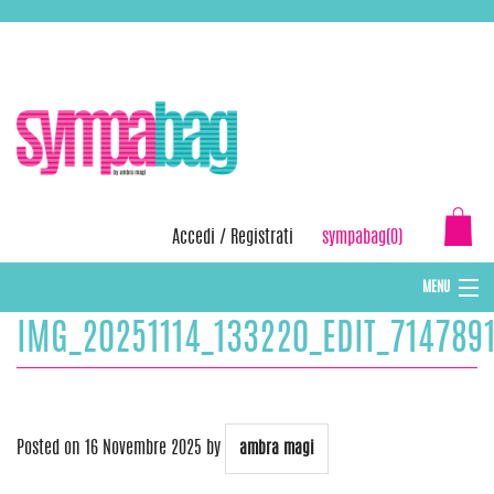
Skip
ASSISTENZA:
+39 388 3727381
EMAIL:
info@sympabag.it
to
content
Accedi
/
Registrati
sympabag(0)
MENU
IMG_20251114_133220_EDIT_714789
CAPPELLI INVERNALI DONNA
CAPPELLI INVERNALI BAMBINI
ABBIGLIAMENTO DONNA
Posted on
16 Novembre 2025
by
ambra magi
BORSE MARE E POCHETTES