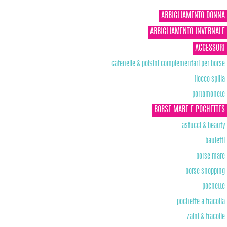
ABBIGLIAMENTO DONNA
ABBIGLIAMENTO INVERNALE
ACCESSORI
catenelle & polsini complementari per borse
fiocco spilla
portamonete
BORSE MARE E POCHETTES
astucci & beauty
bauletti
borse mare
borse shopping
pochette
pochette a tracolla
zaini & tracolle