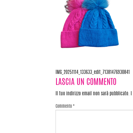
IMG_20251114_133633_edit_71381476930841
Navigazione
LASCIA UN COMMENTO
articoli
Il tuo indirizzo email non sarà pubblicato.
I
Commento
*