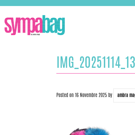
Skip
ASSISTENZA:
+39 388 3727381
EMAIL:
info@sympabag.it
to
content
IMG_20251114_1
Posted on
16 Novembre 2025
by
ambra ma