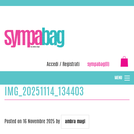
Skip
ASSISTENZA:
+39 388 3727381
EMAIL:
info@sympabag.it
to
content
Accedi
/
Registrati
sympabag(0)
MENU
IMG_20251114_134403
CAPPELLI INVERNALI DONNA
CAPPELLI INVERNALI BAMBINI
ABBIGLIAMENTO DONNA
Posted on
16 Novembre 2025
by
ambra magi
BORSE MARE E POCHETTES