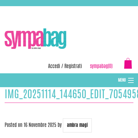
Skip
ASSISTENZA:
+39 388 3727381
EMAIL:
info@sympabag.it
to
content
Accedi
/
Registrati
sympabag(0)
MENU
IMG_20251114_144650_EDIT_70549
CAPPELLI INVERNALI DONNA
CAPPELLI INVERNALI BAMBINI
ABBIGLIAMENTO DONNA
Posted on
16 Novembre 2025
by
ambra magi
BORSE MARE E POCHETTES