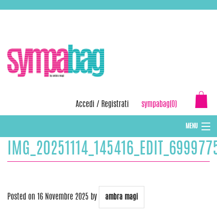
Skip
ASSISTENZA:
+39 388 3727381
EMAIL:
info@sympabag.it
to
content
Accedi
/
Registrati
sympabag(0)
MENU
IMG_20251114_145416_EDIT_699977
CAPPELLI INVERNALI DONNA
CAPPELLI INVERNALI BAMBINI
ABBIGLIAMENTO DONNA
Posted on
16 Novembre 2025
by
ambra magi
BORSE MARE E POCHETTES