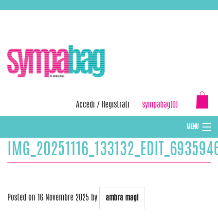
Skip
ASSISTENZA:
+39 388 3727381
EMAIL:
info@sympabag.it
to
content
Accedi
/
Registrati
sympabag(0)
MENU
IMG_20251116_133132_EDIT_693594
CAPPELLI INVERNALI DONNA
CAPPELLI INVERNALI BAMBINI
ABBIGLIAMENTO DONNA
Posted on
16 Novembre 2025
by
ambra magi
BORSE MARE E POCHETTES