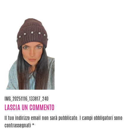
Navigazione
IMG_20251116_133817_240
LASCIA UN COMMENTO
articoli
Il tuo indirizzo email non sarà pubblicato.
I campi obbligatori sono
contrassegnati
*