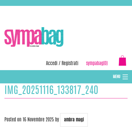
Skip
ASSISTENZA:
+39 388 3727381
EMAIL:
info@sympabag.it
to
content
Accedi
/
Registrati
sympabag(0)
MENU
IMG_20251116_133817_240
CAPPELLI INVERNALI DONNA
CAPPELLI INVERNALI BAMBINI
ABBIGLIAMENTO DONNA
Posted on
16 Novembre 2025
by
ambra magi
BORSE MARE E POCHETTES