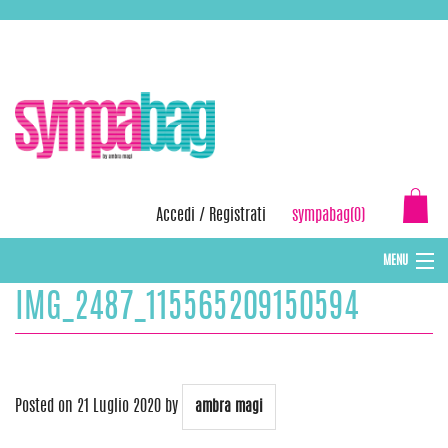
Skip
ASSISTENZA:
+39 388 3727381
EMAIL:
info@sympabag.it
to
content
Accedi
/
Registrati
sympabag(0)
MENU
IMG_2487_115565209150594
CAPPELLI INVERNALI DONNA
CAPPELLI INVERNALI BAMBINI
ABBIGLIAMENTO DONNA
Posted on
21 Luglio 2020
by
ambra magi
BORSE MARE E POCHETTES