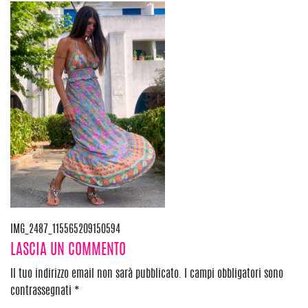
Navigazione
IMG_2487_115565209150594
LASCIA UN COMMENTO
articoli
Il tuo indirizzo email non sarà pubblicato.
I campi obbligatori sono
contrassegnati
*