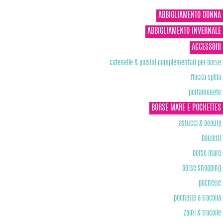
ABBIGLIAMENTO DONNA
ABBIGLIAMENTO INVERNALE
ACCESSORI
catenelle & polsini complementari per borse
fiocco spilla
portamonete
BORSE MARE E POCHETTES
astucci & beauty
bauletti
borse mare
borse shopping
pochette
pochette a tracolla
zaini & tracolle