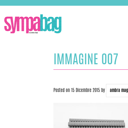
Skip
ASSISTENZA:
+39 388 3727381
EMAIL:
info@sympabag.it
to
content
IMMAGINE 007
Posted on
15 Dicembre 2015
by
ambra mag