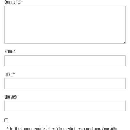
Commento
*
Nome
*
Email
*
Sito web
Salva il mio nome, email e sito web in questo browser per la prossima volta