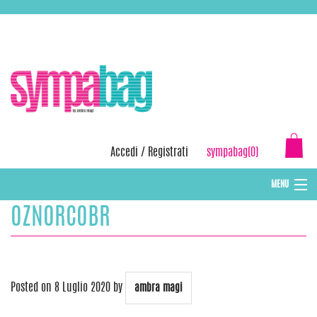
Skip
ASSISTENZA:
+39 388 3727381
EMAIL:
info@sympabag.it
to
content
Accedi
/
Registrati
sympabag(0)
MENU
OZNORCOBR
CAPPELLI INVERNALI DONNA
CAPPELLI INVERNALI BAMBINI
ABBIGLIAMENTO DONNA
Posted on
8 Luglio 2020
by
ambra magi
BORSE MARE E POCHETTES