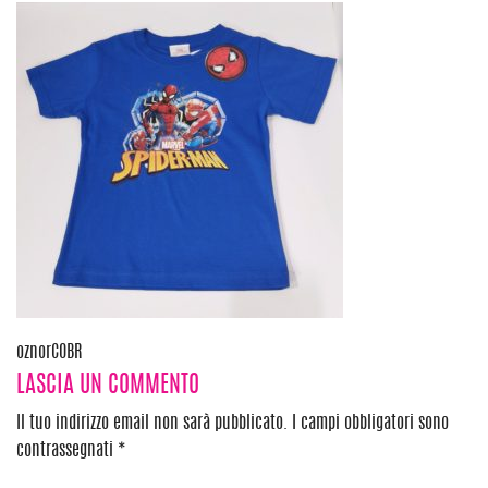
Navigazione
oznorCOBR
LASCIA UN COMMENTO
articoli
Il tuo indirizzo email non sarà pubblicato.
I campi obbligatori sono
contrassegnati
*