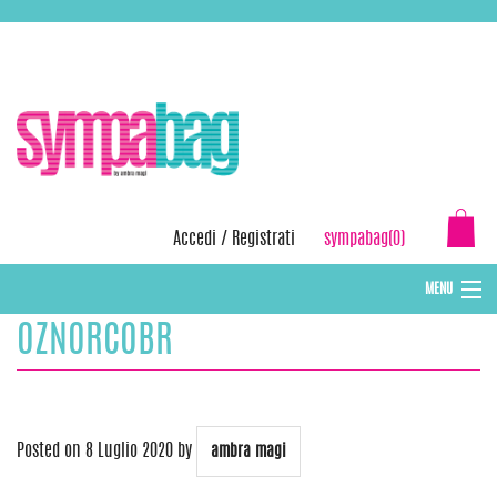
Skip
ASSISTENZA:
+39 388 3727381
EMAIL:
info@sympabag.it
to
content
Accedi
/
Registrati
sympabag(0)
MENU
OZNORCOBR
CAPPELLI INVERNALI DONNA
CAPPELLI INVERNALI BAMBINI
ABBIGLIAMENTO DONNA
Posted on
8 Luglio 2020
by
ambra magi
BORSE MARE E POCHETTES