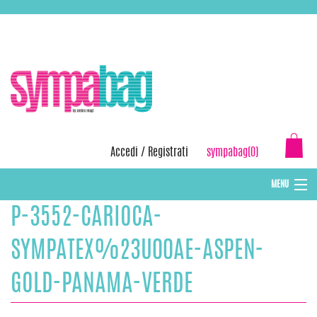
Skip
ASSISTENZA:
+39 388 3727381
EMAIL:
info@sympabag.it
to
content
Accedi
/
Registrati
sympabag(0)
MENU
P-3552-CARIOCA-
CAPPELLI INVERNALI DONNA
CAPPELLI INVERNALI BAMBINI
SYMPATEX%23U00AE-ASPEN-
ABBIGLIAMENTO DONNA
GOLD-PANAMA-VERDE
BORSE MARE E POCHETTES