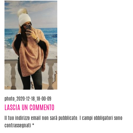
Navigazione
photo_2020-12-18_18-00-09
LASCIA UN COMMENTO
articoli
Il tuo indirizzo email non sarà pubblicato.
I campi obbligatori sono
contrassegnati
*