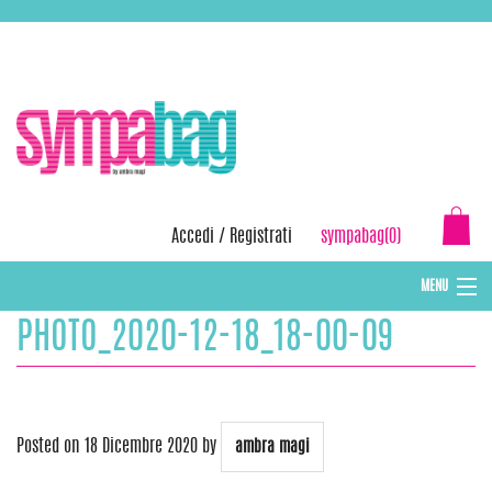
Skip
ASSISTENZA:
+39 388 3727381
EMAIL:
info@sympabag.it
to
content
Accedi
/
Registrati
sympabag(0)
MENU
PHOTO_2020-12-18_18-00-09
CAPPELLI INVERNALI DONNA
CAPPELLI INVERNALI BAMBINI
ABBIGLIAMENTO DONNA
Posted on
18 Dicembre 2020
by
ambra magi
BORSE MARE E POCHETTES