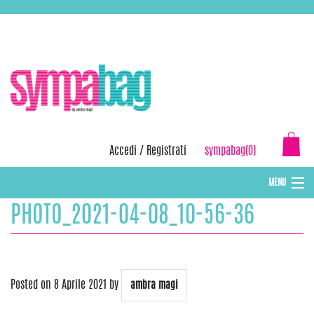
Skip
ASSISTENZA:
+39 388 3727381
EMAIL:
info@sympabag.it
to
content
Accedi
/
Registrati
sympabag(0)
MENU
PHOTO_2021-04-08_10-56-36
CAPPELLI INVERNALI DONNA
CAPPELLI INVERNALI BAMBINI
ABBIGLIAMENTO DONNA
Posted on
8 Aprile 2021
by
ambra magi
BORSE MARE E POCHETTES