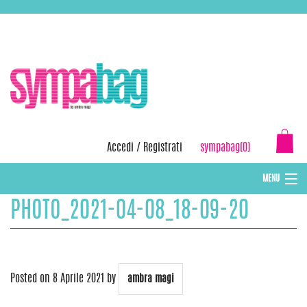
Skip
ASSISTENZA:
+39 388 3727381
EMAIL:
info@sympabag.it
to
content
Accedi
/
Registrati
sympabag(0)
MENU
PHOTO_2021-04-08_18-09-20
CAPPELLI INVERNALI DONNA
CAPPELLI INVERNALI BAMBINI
ABBIGLIAMENTO DONNA
Posted on
8 Aprile 2021
by
ambra magi
BORSE MARE E POCHETTES