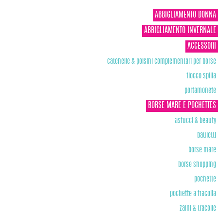
ABBIGLIAMENTO DONNA
ABBIGLIAMENTO INVERNALE
ACCESSORI
catenelle & polsini complementari per borse
fiocco spilla
portamonete
BORSE MARE E POCHETTES
astucci & beauty
bauletti
borse mare
borse shopping
pochette
pochette a tracolla
zaini & tracolle