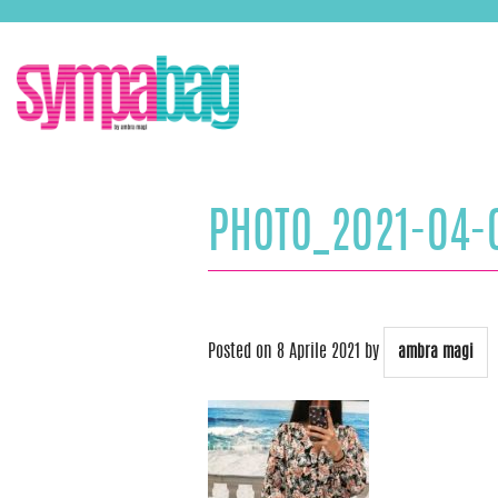
Skip
ASSISTENZA:
+39 388 3727381
EMAIL:
info@sympabag.it
to
content
PHOTO_2021-04-
Posted on
8 Aprile 2021
by
ambra magi