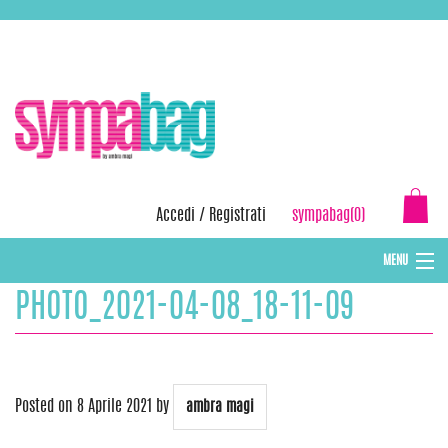
Skip
ASSISTENZA:
+39 388 3727381
EMAIL:
info@sympabag.it
to
content
Accedi
/
Registrati
sympabag(0)
MENU
PHOTO_2021-04-08_18-11-09
CAPPELLI INVERNALI DONNA
CAPPELLI INVERNALI BAMBINI
ABBIGLIAMENTO DONNA
Posted on
8 Aprile 2021
by
ambra magi
BORSE MARE E POCHETTES