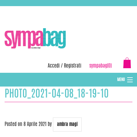
Skip
ASSISTENZA:
+39 388 3727381
EMAIL:
info@sympabag.it
to
content
Accedi
/
Registrati
sympabag(0)
MENU
PHOTO_2021-04-08_18-19-10
CAPPELLI INVERNALI DONNA
CAPPELLI INVERNALI BAMBINI
ABBIGLIAMENTO DONNA
Posted on
8 Aprile 2021
by
ambra magi
BORSE MARE E POCHETTES