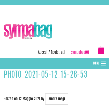
Skip
ASSISTENZA:
+39 388 3727381
EMAIL:
info@sympabag.it
to
content
Accedi
/
Registrati
sympabag(0)
MENU
PHOTO_2021-05-12_15-28-53
CAPPELLI INVERNALI DONNA
CAPPELLI INVERNALI BAMBINI
ABBIGLIAMENTO DONNA
Posted on
12 Maggio 2021
by
ambra magi
BORSE MARE E POCHETTES