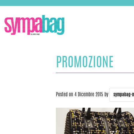
Skip
ASSISTENZA:
+39 388 3727381
EMAIL:
info@sympabag.it
to
content
PROMOZIONE
Posted on
4 Dicembre 2015
by
sympabag-