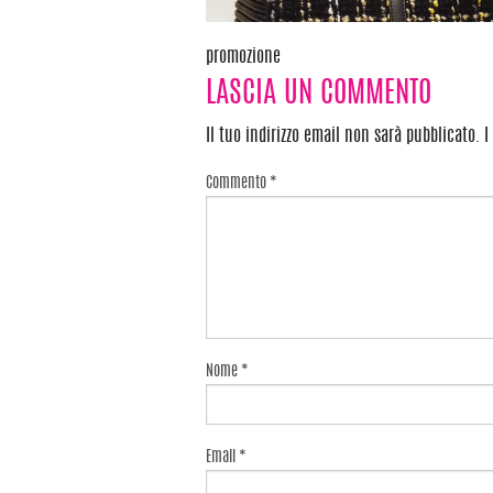
promozione
Navigazione
LASCIA UN COMMENTO
articoli
Il tuo indirizzo email non sarà pubblicato.
I
Commento
*
Nome
*
Email
*