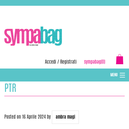
Skip
ASSISTENZA:
+39 388 3727381
EMAIL:
info@sympabag.it
to
content
Accedi
/
Registrati
sympabag(0)
MENU
PTR
CAPPELLI INVERNALI DONNA
CAPPELLI INVERNALI BAMBINI
ABBIGLIAMENTO DONNA
Posted on
16 Aprile 2024
by
ambra magi
BORSE MARE E POCHETTES