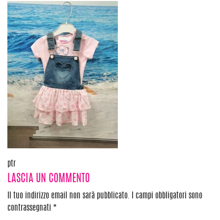
Navigazione
ptr
LASCIA UN COMMENTO
articoli
Il tuo indirizzo email non sarà pubblicato.
I campi obbligatori sono
contrassegnati
*